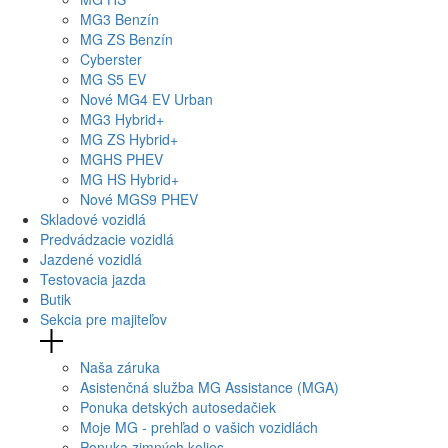
MG
3 Benzín
MG
ZS Benzín
Cyberster
MG
S5 EV
Nové
MG4
EV Urban
MG
3 Hybrid+
MG
ZS Hybrid+
MG
HS PHEV
MG
HS Hybrid+
Nové
MGS9
PHEV
Skladové vozidlá
Predvádzacie vozidlá
Jazdené vozidlá
Testovacia jazda
Butik
Sekcia pre majiteľov
Naša záruka
Asistenčná služba MG Assistance (MGA)
Ponuka detských autosedačiek
Moje MG - prehľad o vašich vozidlách
Ponuka zimných kolies