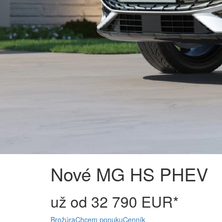
Nové MG HS PHEV
už od 32 790 EUR*
Brožúra
Chcem ponuku
Cenník