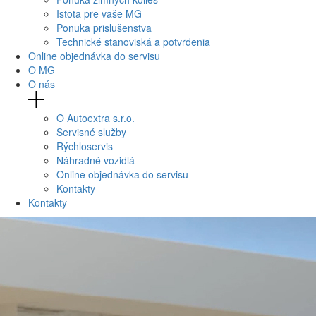
Istota pre vaše MG
Ponuka prislušenstva
Technické stanoviská a potvrdenia
Online objednávka do servisu
O MG
O nás
O Autoextra s.r.o.
Servisné služby
Rýchloservis
Náhradné vozidlá
Online objednávka do servisu
Kontakty
Kontakty