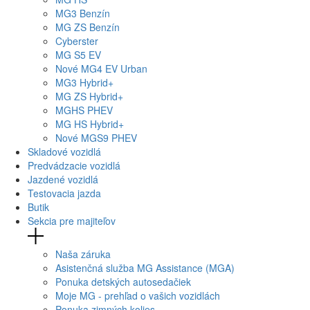
MG
3 Benzín
MG
ZS Benzín
Cyberster
MG
S5 EV
Nové
MG4
EV Urban
MG
3 Hybrid+
MG
ZS Hybrid+
MG
HS PHEV
MG
HS Hybrid+
Nové
MGS9
PHEV
Skladové vozidlá
Predvádzacie vozidlá
Jazdené vozidlá
Testovacia jazda
Butik
Sekcia pre majiteľov
Naša záruka
Asistenčná služba MG Assistance (MGA)
Ponuka detských autosedačiek
Moje MG - prehľad o vašich vozidlách
Ponuka zimných kolies