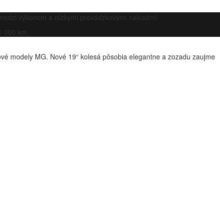
 medzi výkonom a nízkymi prevádzkovými nákladmi.
0 000 km.
ové modely MG. Nové 19“ kolesá pôsobia elegantne a zozadu zaujme