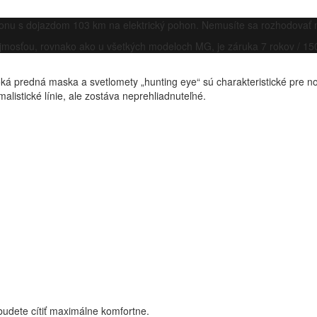
honu s dojazdom 103 km na elektrický pohon. Nemusíte sa rozhodovať
mosťou, rovnako ako u všetkých modeloch MG, je záruka 7 rokov / 15
predná maska a svetlomety „hunting eye“ sú charakteristické pre n
listické línie, ale zostáva neprehliadnuteľné.
 budete cítiť maximálne komfortne.