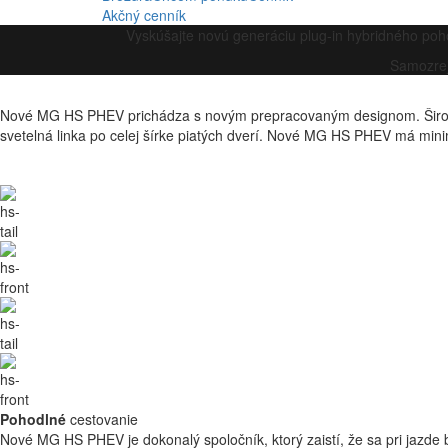
Akčný cenník
Vyskúšajte novú generáciu plug-in hybridného po
Samozrej
Nové MG HS PHEV prichádza s novým prepracovaným designom. Široká 
svetelná linka po celej šírke piatých dverí. Nové MG HS PHEV má minima
Pohodlné
cestovanie
Nové MG HS PHEV je dokonalý spoločník, ktorý zaistí, že sa pri jazde