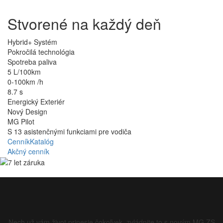
Stvorené na každý deň
Hybrid+ Systém
Pokročilá technológia
Spotreba paliva
5 L/100km
0-100km /h
8.7 s
Energický Exteriér
Nový Design
MG Pilot
S 13 asistenčnými funkciami pre vodiča
Cenník
Katalóg
Akčný cenník
Nech už vám život prinesie čokoľvek, zvládnite to s novým MG ZS