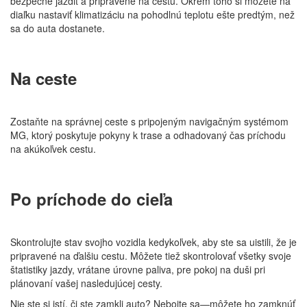
bezpečné jazdiť a pripravené na cestu. Okrem toho si môžete na
diaľku nastaviť klimatizáciu na pohodlnú teplotu ešte predtým, než
sa do auta dostanete.
Na ceste
Zostaňte na správnej ceste s pripojeným navigačným systémom
MG, ktorý poskytuje pokyny k trase a odhadovaný čas príchodu
na akúkoľvek cestu.
Po príchode do cieľa
Skontrolujte stav svojho vozidla kedykoľvek, aby ste sa uistili, že je
pripravené na ďalšiu cestu. Môžete tiež skontrolovať všetky svoje
štatistiky jazdy, vrátane úrovne paliva, pre pokoj na duši pri
plánovaní vašej nasledujúcej cesty.
Nie ste si istí, či ste zamkli auto? Nebojte sa—môžete ho zamknúť