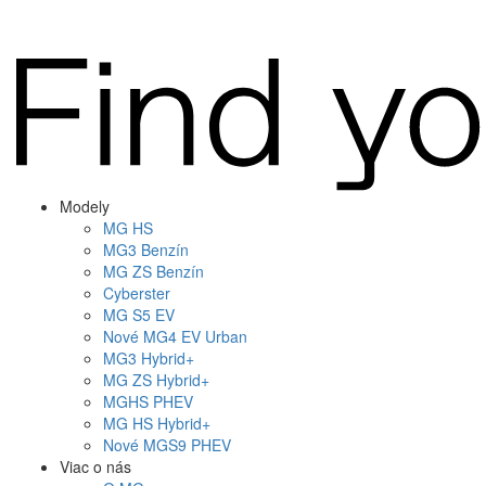
Modely
MG
HS
MG
3 Benzín
MG
ZS Benzín
Cyberster
MG
S5 EV
Nové
MG4
EV Urban
MG
3 Hybrid+
MG
ZS Hybrid+
MG
HS PHEV
MG
HS Hybrid+
Nové
MGS9
PHEV
Viac o nás