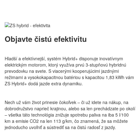
Objavte čistú efektivitu
Hladší a efektívnejší, systém Hybrid+ disponuje inovatívnym
elektrickým motorom, ktorý využíva prvú 3-stupňovú hybridnú
prevodovku na svete. S viacerými kooperujúcimi jazdnými
režimami a vysokokapacitnou batériou s kapacitou 1,83 kWh vám
ZS Hybrid+ dodá jazde extra dynamiku.
Nech už vám život prinesie čokoľvek – či už idete na nákup, na
dobrodružstvo naprieč krajinou, alebo sa len prechádzate po okolí
– všetka táto technológia znižuje spotrebu paliva na iba 5 l/100
km a emisie CO2 na len 113 g/km, čo znamená, že sa môžete
jednoducho uvoľniť a sústrediť sa na čistú radosť z jazdy.