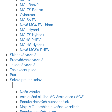
MG
3 Benzín
MG
ZS Benzín
Cyberster
MG
S5 EV
Nové
MG4
EV Urban
MG
3 Hybrid+
MG
ZS Hybrid+
MG
HS PHEV
MG
HS Hybrid+
Nové
MGS9
PHEV
Skladové vozidlá
Predvádzacie vozidlá
Jazdené vozidlá
Testovacia jazda
Butik
Sekcia pre majiteľov
Naša záruka
Asistenčná služba MG Assistance (MGA)
Ponuka detských autosedačiek
Moje MG - prehľad o vašich vozidlách
Ponuka zimných kolies