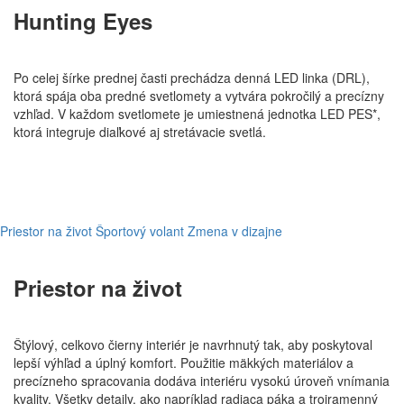
Hunting Eyes
Po celej šírke prednej časti prechádza denná LED linka (DRL),
ktorá spája oba predné svetlomety a vytvára pokročilý a precízny
vzhľad. V každom svetlomete je umiestnená jednotka LED PES*,
ktorá integruje diaľkové aj stretávacie svetlá.
Priestor na život
Športový volant
Zmena v dizajne
Priestor na život
Štýlový, celkovo čierny interiér je navrhnutý tak, aby poskytoval
lepší výhľad a úplný komfort. Použitie mäkkých materiálov a
precízneho spracovania dodáva interiéru vysokú úroveň vnímania
kvality. Všetky detaily, ako napríklad radiaca páka a trojramenný