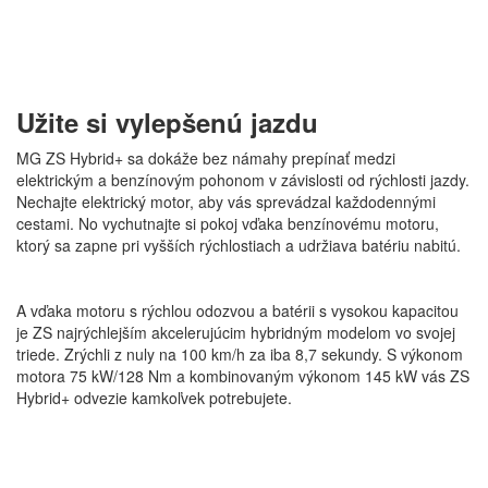
Užite si vylepšenú jazdu
MG ZS Hybrid+ sa dokáže bez námahy prepínať medzi
elektrickým a benzínovým pohonom v závislosti od rýchlosti jazdy.
Nechajte elektrický motor, aby vás sprevádzal každodennými
cestami. No vychutnajte si pokoj vďaka benzínovému motoru,
ktorý sa zapne pri vyšších rýchlostiach a udržiava batériu nabitú.
A vďaka motoru s rýchlou odozvou a batérii s vysokou kapacitou
je ZS najrýchlejším akcelerujúcim hybridným modelom vo svojej
triede. Zrýchli z nuly na 100 km/h za iba 8,7 sekundy. S výkonom
motora 75 kW/128 Nm a kombinovaným výkonom 145 kW vás ZS
Hybrid+ odvezie kamkoľvek potrebujete.