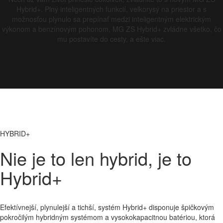
Hybrid+. Plný inteligentných funkcií, veľkorysý na priestor a s
možnosťou plynulo sa prepínať medzi inteligentným elektrickým
výkonom a benzínovým pohonom, MG ZS Hybrid+ zvládne všetko, čo
mu postavíte do cesty, a ešte viac.
HYBRID+
Nie je to len hybrid, je to
Hybrid+
Efektívnejší, plynulejší a tichší, systém Hybrid+ disponuje špičkovým
pokročilým hybridným systémom a vysokokapacitnou batériou, ktorá