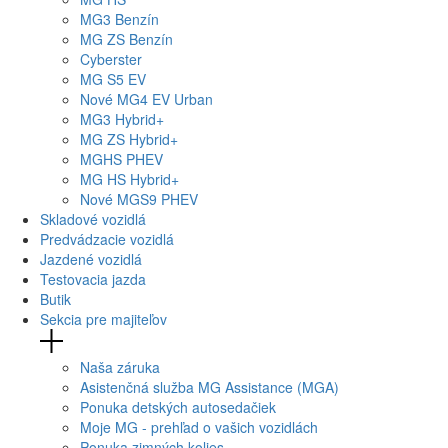
MG
3 Benzín
MG
ZS Benzín
Cyberster
MG
S5 EV
Nové
MG4
EV Urban
MG
3 Hybrid+
MG
ZS Hybrid+
MG
HS PHEV
MG
HS Hybrid+
Nové
MGS9
PHEV
Skladové vozidlá
Predvádzacie vozidlá
Jazdené vozidlá
Testovacia jazda
Butik
Sekcia pre majiteľov
Naša záruka
Asistenčná služba MG Assistance (MGA)
Ponuka detských autosedačiek
Moje MG - prehľad o vašich vozidlách
Ponuka zimných kolies