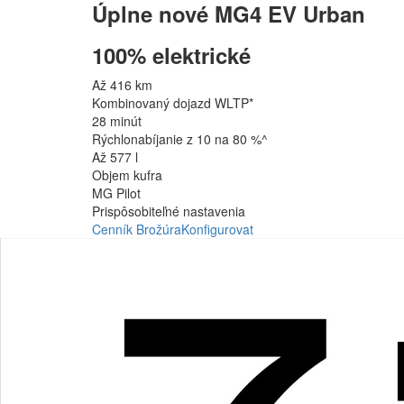
Úplne nové MG4 EV Urban
100% elektrické
Až 416 km
Kombinovaný dojazd WLTP*
28 minút
Rýchlonabíjanie z 10 na 80 %^
Až 577 l
Objem kufra
MG Pilot
Prispôsobiteľné nastavenia
Cenník
Brožúra
Konfigurovat