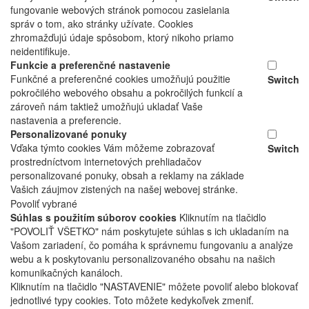
fungovanie webových stránok pomocou zasielania
správ o tom, ako stránky užívate. Cookies
zhromažďujú údaje spôsobom, ktorý nikoho priamo
neidentifikuje.
Funkcie a preferenčné nastavenie
Funkčné a preferenčné cookies umožňujú použitie
Switch
pokročilého webového obsahu a pokročilých funkcií a
zároveň nám taktiež umožňujú ukladať Vaše
nastavenia a preferencie.
Personalizované ponuky
Vďaka týmto cookies Vám môžeme zobrazovať
Switch
prostredníctvom internetových prehliadačov
personalizované ponuky, obsah a reklamy na základe
Vašich záujmov zistených na našej webovej stránke.
Povoliť vybrané
Súhlas s použitím súborov cookies
Kliknutím na tlačidlo
"POVOLIŤ VŠETKO" nám poskytujete súhlas s ich ukladaním na
Vašom zariadení, čo pomáha k správnemu fungovaniu a analýze
webu a k poskytovaniu personalizovaného obsahu na našich
komunikačných kanáloch.
Kliknutím na tlačidlo "NASTAVENIE" môžete povoliť alebo blokovať
jednotlivé typy cookies. Toto môžete kedykoľvek zmeniť.