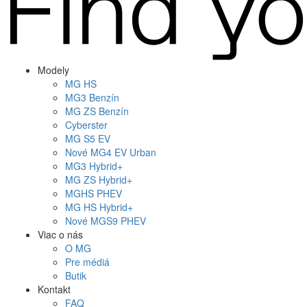
Modely
MG
HS
MG
3 Benzín
MG
ZS Benzín
Cyberster
MG
S5 EV
Nové
MG4
EV Urban
MG
3 Hybrid+
MG
ZS Hybrid+
MG
HS PHEV
MG
HS Hybrid+
Nové
MGS9
PHEV
Viac o nás
O MG
Pre médiá
Butik
Kontakt
FAQ