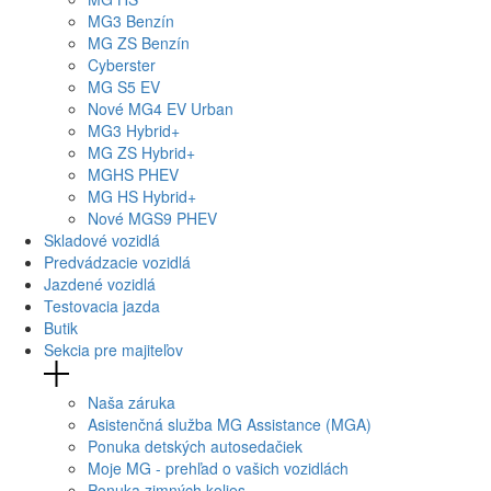
MG
3 Benzín
MG
ZS Benzín
Cyberster
MG
S5 EV
Nové
MG4
EV Urban
MG
3 Hybrid+
MG
ZS Hybrid+
MG
HS PHEV
MG
HS Hybrid+
Nové
MGS9
PHEV
Skladové vozidlá
Predvádzacie vozidlá
Jazdené vozidlá
Testovacia jazda
Butik
Sekcia pre majiteľov
Naša záruka
Asistenčná služba MG Assistance (MGA)
Ponuka detských autosedačiek
Moje MG - prehľad o vašich vozidlách
Ponuka zimných kolies